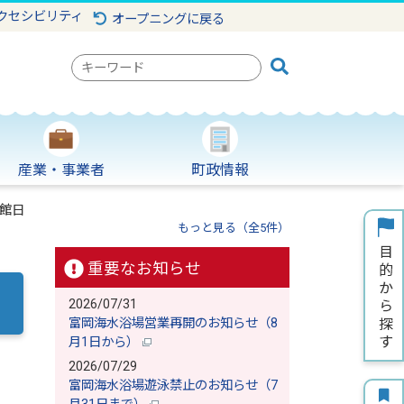
クセシビリティ
オープニングに戻る
検
索
キ
ー
ワ
産業・事業者
町政情報
ー
ド
館日
もっと見る（全5件）
重要なお知らせ
2026/07/31
富岡海水浴場営業再開のお知らせ（8
月1日から）
2026/07/29
富岡海水浴場遊泳禁止のお知らせ（7