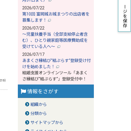
月31日まで）
ページを保存
2026/07/22
第10回 富岡城お城まつりの出店者を
募集します！
2026/07/22
～児童扶養手当（全部支給停止者含
む）、ひとり親家庭等医療費助成を
受けている人へ～
2026/07/17
あまくさ縁結び‘‘結ぷらす‘‘登録受け付
けを始めました！
結婚支援オンラインツール「あまく
さ縁結び‘‘結ぷらす‘‘」登録受付中！
219）
情報をさがす
組織から
分類から
サイトマップから