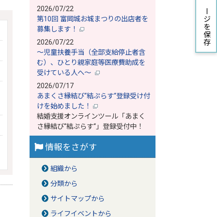
ページを保存
2026/07/22
第10回 富岡城お城まつりの出店者を
募集します！
2026/07/22
～児童扶養手当（全部支給停止者含
む）、ひとり親家庭等医療費助成を
受けている人へ～
2026/07/17
あまくさ縁結び‘‘結ぷらす‘‘登録受け付
けを始めました！
結婚支援オンラインツール「あまく
さ縁結び‘‘結ぷらす‘‘」登録受付中！
情報をさがす
組織から
分類から
サイトマップから
ライフイベントから