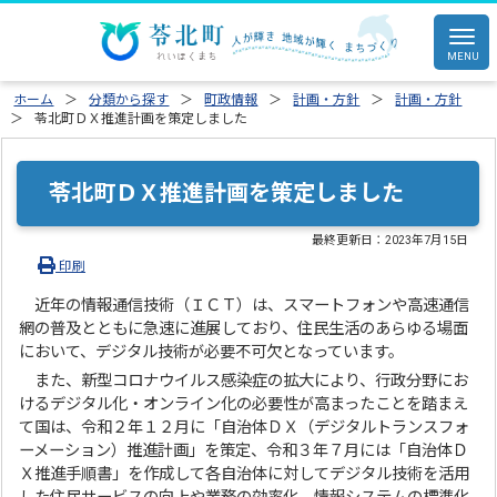
ホーム
分類から探す
町政情報
計画・方針
計画・方針
苓北町ＤＸ推進計画を策定しました
苓北町ＤＸ推進計画を策定しました
最終更新日：
2023年7月15日
印刷
近年の情報通信技術（ＩＣＴ）は、スマートフォンや高速通信
網の普及とともに急速に進展しており、住民生活のあらゆる場面
において、デジタル技術が必要不可欠となっています。
また、新型コロナウイルス感染症の拡大により、行政分野にお
けるデジタル化・オンライン化の必要性が高まったことを踏まえ
て国は、令和２年１２月に「自治体ＤＸ（デジタルトランスフォ
ーメーション）推進計画」を策定、令和３年７月には「自治体Ｄ
Ｘ推進手順書」を作成して各自治体に対してデジタル技術を活用