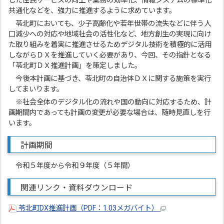
した住民サービスの向上や業務の効率化、情報システムの標準化
共通化などを、強力に推進するように求めています。
苓北町においても、少子高齢化や若年世帯の流失などに伴う人
口減少への対応や地域社会の活性化など、地方創生の実現に向け
た取り組みを着実に推進させるためデジタル技術を積極的に活用
しながらＤＸを推進していく必要があり、今回、その指針となる
「苓北町ＤＸ推進計画」を策定しました。
今後本計画に基づき、苓北町の自治体ＤＸに関する施策を実行
してまいります。
※社会全体のデジタル化の流れや国の動向に対応するため、計
画期間内であっても計画の変更が必要な場合は、随時見直しを行
います。
計画期間
令和５年度から令和９年度（５年間）
関連リンク・資料ダウンロード
苓北町DX推進計画（PDF：1.03メガバイト）