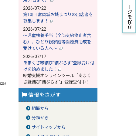
月31日まで）
ページを保存
2026/07/22
第10回 富岡城お城まつりの出店者を
募集します！
2026/07/22
～児童扶養手当（全部支給停止者含
む）、ひとり親家庭等医療費助成を
受けている人へ～
2026/07/17
あまくさ縁結び‘‘結ぷらす‘‘登録受け付
けを始めました！
結婚支援オンラインツール「あまく
さ縁結び‘‘結ぷらす‘‘」登録受付中！
626）
情報をさがす
組織から
分類から
サイトマップから