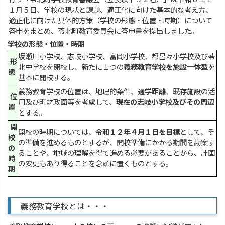
１月５日、学校の現状と課題、適正化に向けた基本的な考え方、
適正化に向けた具体的方策（学校の形態・位置・時期）について
答申をまとめ、苓北町教育委員会に答申書を提出しました。
学校の形態・位置・時期
坂瀬川小学校、志岐小学校、富岡小学校、都呂々小学校及び苓
形
北中学校を閉校し、新たに１つの
義務教育学校を施設一体型
を
態
基本に開校する。
義務教育学校の位置は、地理的条件、通学距離、既存施設の活
位
用及び町財政面等を考慮して、
現在の志岐小学校及びその周辺
置
とする。
開
開校の時期については、
令和１２年４月１日を目標
として、そ
校
の準備を進めるものとするが、開校準備にかかる期間を勘案す
の
ることや、地域の理解を得て進める必要があることから、計画
時
の変更もあり得ることを念頭に置くものとする。
期
義務教育学校とは・・・