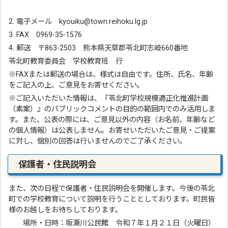
2. 電子メール kyouiku@town.reihoku.lg.jp
3. FAX 0969-35-1576
4. 郵送 〒863-2503 熊本県天草郡苓北町志岐660番地
苓北町教育委員会 学校教育班 行
※FAXまたは郵送の場合は、様式は自由です。住所、氏名、年齢
をご記入の上、ご意見をお寄せください。
※ご記入いただいた情報は、『苓北町学校規模適正化推進計画
（素案）』のパブリックコメントの目的の範囲内でのみ活用しま
す。また、公表の際には、ご意見以外の内容（お名前、年齢など
の個人情報）は公表しません。お寄せいただいたご意見・ご提案
に対し、個別の回答は行いませんのでご了承ください。
保護者・住民説明会
また、次の日程で保護者・住民説明会を開催します。今後の苓北
町での学校教育について説明を行うこととしております。町民皆
様のお越しをお待ちしております。
場所・日時：坂瀬川公民館 令和７年１月２１日（火曜日）