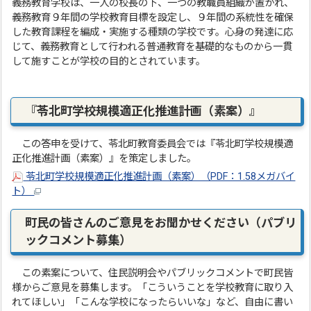
義務教育学校は、一人の校長の下、一つの教職員組織が置かれ、
義務教育９年間の学校教育目標を設定し、９年間の系統性を確保
した教育課程を編成・実施する種類の学校です。心身の発達に応
じて、義務教育として行われる普通教育を基礎的なものから一貫
して施すことが学校の目的とされています。
『苓北町学校規模適正化推進計画（素案）』
この答申を受けて、苓北町教育委員会では『苓北町学校規模適
正化推進計画（素案）』を策定しました。
苓北町学校規模適正化推進計画（素案）（PDF：1.58メガバイ
ト）
町民の皆さんのご意見をお聞かせください（パブリ
ックコメント募集）
この素案について、住民説明会やパブリックコメントで町民皆
様からご意見を募集します。「こういうことを学校教育に取り入
れてほしい」「こんな学校になったらいいな」など、自由に書い