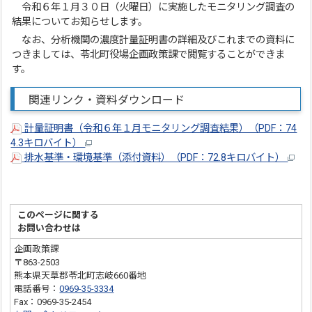
令和６年１月３０日（火曜日）に実施したモニタリング調査の
結果についてお知らせします。
なお、分析機関の濃度計量証明書の詳細及びこれまでの資料に
つきましては、苓北町役場企画政策課で閲覧することができま
す。
関連リンク・資料ダウンロード
計量証明書（令和６年１月モニタリング調査結果）（PDF：74
4.3キロバイト）
排水基準・環境基準（添付資料）（PDF：72.8キロバイト）
このページに関する
お問い合わせは
企画政策課
〒863-2503
熊本県天草郡苓北町志岐660番地
電話番号：
0969-35-3334
Fax：0969-35-2454