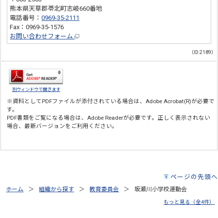
熊本県天草郡苓北町志岐660番地
電話番号：
0969-35-2111
Fax：0969-35-1576
お問い合わせフォーム
（ID:2189）
別ウィンドウで開きます
※資料としてPDFファイルが添付されている場合は、
Adobe Acrobat(R)
が必要で
す。
PDF書類をご覧になる場合は、
Adobe Reader
が必要です。正しく表示されない
場合、最新バージョンをご利用ください。
ページの先頭へ
ホーム
組織から探す
教育委員会
坂瀬川小学校運動会
もっと見る（全4件）