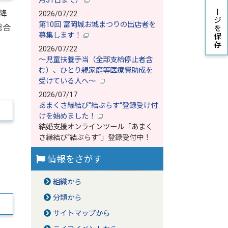
月31日まで）
ページを保存
降
2026/07/22
第10回 富岡城お城まつりの出店者を
総合
募集します！
2026/07/22
～児童扶養手当（全部支給停止者含
む）、ひとり親家庭等医療費助成を
受けている人へ～
2026/07/17
あまくさ縁結び‘‘結ぷらす‘‘登録受け付
けを始めました！
結婚支援オンラインツール「あまく
さ縁結び‘‘結ぷらす‘‘」登録受付中！
情報をさがす
組織から
分類から
サイトマップから