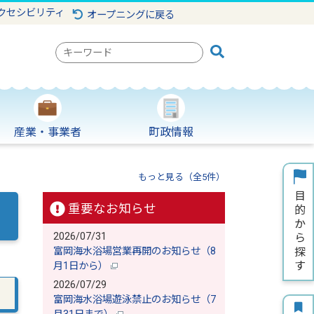
クセシビリティ
オープニングに戻る
検
索
キ
ー
ワ
産業・事業者
町政情報
ー
ド
もっと見る（全5件）
重要なお知らせ
2026/07/31
富岡海水浴場営業再開のお知らせ（8
月1日から）
2026/07/29
富岡海水浴場遊泳禁止のお知らせ（7