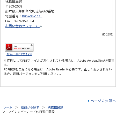
税務住民課
〒863-2503
熊本県天草郡苓北町志岐660番地
電話番号：
0969-35-1115
Fax：0969-35-1554
お問い合わせフォーム
（ID:2653）
別ウィンドウで開きます
※資料としてPDFファイルが添付されている場合は、
Adobe Acrobat(R)
が必要で
す。
PDF書類をご覧になる場合は、
Adobe Reader
が必要です。正しく表示されない
場合、最新バージョンをご利用ください。
ページの先頭へ
ホーム
組織から探す
税務住民課
マイナンバーカード休日窓口開設