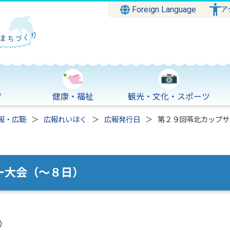
Foreign Language
ア
育
健康・福祉
観光・文化・スポーツ
報・広聴
広報れいほく
広報発行日
第２９回苓北カップサ
ー大会（～８日）
）