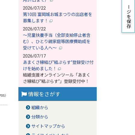
月31日まで）
ページを保存
2026/07/22
第10回 富岡城お城まつりの出店者を
募集します！
2026/07/22
～児童扶養手当（全部支給停止者含
む）、ひとり親家庭等医療費助成を
受けている人へ～
2026/07/17
あまくさ縁結び‘‘結ぷらす‘‘登録受け付
けを始めました！
結婚支援オンラインツール「あまく
さ縁結び‘‘結ぷらす‘‘」登録受付中！
情報をさがす
705）
組織から
分類から
サイトマップから