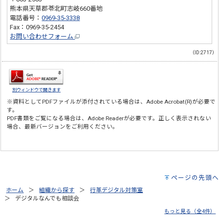
熊本県天草郡苓北町志岐660番地
電話番号：
0969-35-3338
Fax：0969-35-2454
お問い合わせフォーム
（ID:2717）
別ウィンドウで開きます
※資料としてPDFファイルが添付されている場合は、
Adobe Acrobat(R)
が必要で
す。
PDF書類をご覧になる場合は、
Adobe Reader
が必要です。正しく表示されない
場合、最新バージョンをご利用ください。
ページの先頭へ
ホーム
組織から探す
行革デジタル対策室
デジタルなんでも相談会
もっと見る（全4件）