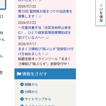
月31日まで）
ページを保存
2026/07/22
第10回 富岡城お城まつりの出店者を
ロ
募集します！
2026/07/22
～児童扶養手当（全部支給停止者含
特
む）、ひとり親家庭等医療費助成を
受けている人へ～
かん
2026/07/17
あまくさ縁結び‘‘結ぷらす‘‘登録受け付
けを始めました！
ん
結婚支援オンラインツール「あまく
さ縁結び‘‘結ぷらす‘‘」登録受付中！
意
情報をさがす
組織から
分類から
サイトマップから