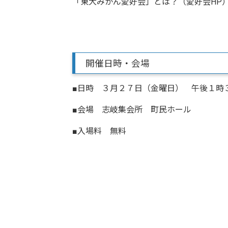
「東大みかん愛好会」とは？（愛好会HP
開催日時・会場
■日時 ３月２７日（金曜日） 午後１時
■会場 志岐集会所 町民ホール
■入場料 無料