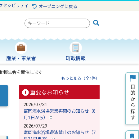
クセシビリティ
オープニングに戻る
検
索
キ
ー
ワ
産業・事業者
町政情報
ー
ド
活動報告会を開催します
もっと見る（全4件）
重要なお知らせ
2026/07/31
富岡海水浴場営業再開のお知らせ（8
月1日から）
2026/07/29
富岡海水浴場遊泳禁止のお知らせ（7