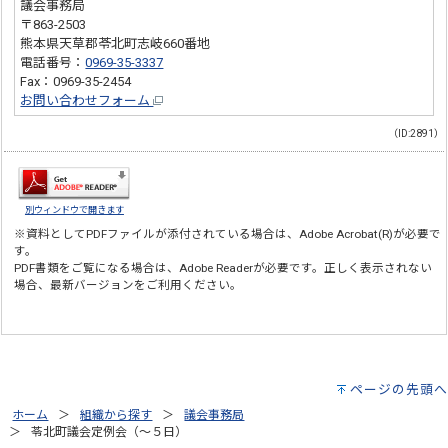
議会事務局
〒863-2503
熊本県天草郡苓北町志岐660番地
電話番号：
0969-35-3337
Fax：0969-35-2454
お問い合わせフォーム
（ID:2891）
別ウィンドウで開きます
※資料としてPDFファイルが添付されている場合は、
Adobe Acrobat(R)
が必要で
す。
PDF書類をご覧になる場合は、
Adobe Reader
が必要です。正しく表示されない
場合、最新バージョンをご利用ください。
ページの先頭へ
ホーム
組織から探す
議会事務局
苓北町議会定例会（～５日）