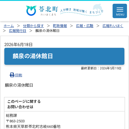
ホーム
分類から探す
町政情報
広報・広聴
広報れいほく
広報発行日
麟泉の湯休館日
2026年6月18日
麟泉の湯休館日
最終更新日：
2026年5月19日
印刷
麟泉の湯休館日
このページに関する
お問い合わせは
総務課
〒863-2503
熊本県天草郡苓北町志岐660番地