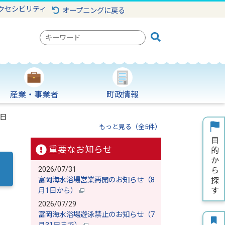
クセシビリティ
オープニングに戻る
検
索
キ
ー
ワ
産業・事業者
町政情報
ー
ド
日
もっと見る（全5件）
重要なお知らせ
2026/07/31
富岡海水浴場営業再開のお知らせ（8
月1日から）
2026/07/29
富岡海水浴場遊泳禁止のお知らせ（7