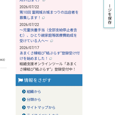
月31日まで）
ページを保存
2026/07/22
第10回 富岡城お城まつりの出店者を
募集します！
2026/07/22
～児童扶養手当（全部支給停止者含
む）、ひとり親家庭等医療費助成を
受けている人へ～
2026/07/17
あまくさ縁結び‘‘結ぷらす‘‘登録受け付
けを始めました！
943）
結婚支援オンラインツール「あまく
さ縁結び‘‘結ぷらす‘‘」登録受付中！
情報をさがす
組織から
分類から
サイトマップから