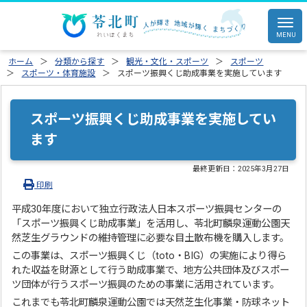
ホーム
分類から探す
観光・文化・スポーツ
スポーツ
スポーツ・体育施設
スポーツ振興くじ助成事業を実施しています
スポーツ振興くじ助成事業を実施してい
ます
最終更新日：
2025年3月27日
印刷
平成30年度において独立行政法人日本スポーツ振興センターの
「スポーツ振興くじ助成事業」を活用し、苓北町麟泉運動公園天
然芝生グラウンドの維持管理に必要な目土散布機を購入します。
この事業は、スポーツ振興くじ（toto・BIG）の実施により得ら
れた収益を財源として行う助成事業で、地方公共団体及びスポー
ツ団体が行うスポーツ振興のための事業に活用されています。
これまでも苓北町麟泉運動公園では天然芝生化事業・防球ネット