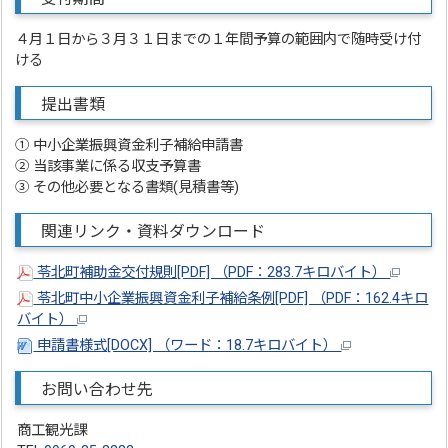
４月１日から３月３１日までの１年間予算の範囲内で随時受け付
ける
提出書類
① 中小企業振興資金利子補給申請書
② 当該事業に係る収支予算書
③ その他必要となる書類(見積書等)
関連リンク・資料ダウンロード
苓北町補助金交付規則[PDF] （PDF：283.7キロバイト）
苓北町中小企業振興資金利子補給条例[PDF] （PDF：162.4キロ
バイト）
申請書様式[DOCX] （ワード：18.7キロバイト）
お問い合わせ先
商工観光課