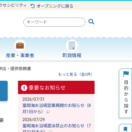
クセシビリティ
オープニングに戻る
検
索
キ
ー
ワ
産業・事業者
町政情報
ー
ド
申出・提供依頼書
もっと見る（全2件）
重要なお知らせ
2026/07/31
富岡海水浴場営業再開のお知らせ（8
月1日から）
2026/07/29
要
富岡海水浴場遊泳禁止のお知らせ（7