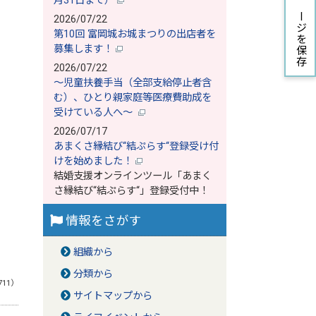
月31日まで）
ページを保存
2026/07/22
第10回 富岡城お城まつりの出店者を
募集します！
2026/07/22
～児童扶養手当（全部支給停止者含
む）、ひとり親家庭等医療費助成を
受けている人へ～
2026/07/17
あまくさ縁結び‘‘結ぷらす‘‘登録受け付
けを始めました！
結婚支援オンラインツール「あまく
さ縁結び‘‘結ぷらす‘‘」登録受付中！
情報をさがす
組織から
分類から
711）
サイトマップから