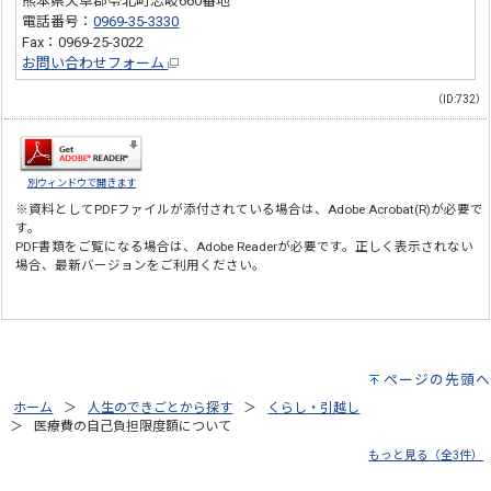
熊本県天草郡苓北町志岐660番地
電話番号：
0969-35-3330
Fax：0969-25-3022
お問い合わせフォーム
（ID:732）
別ウィンドウで開きます
※資料としてPDFファイルが添付されている場合は、
Adobe Acrobat(R)
が必要で
す。
PDF書類をご覧になる場合は、
Adobe Reader
が必要です。正しく表示されない
場合、最新バージョンをご利用ください。
ページの先頭へ
ホーム
人生のできごとから探す
くらし・引越し
医療費の自己負担限度額について
もっと見る（全3件）