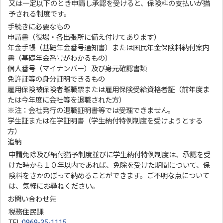
又は一定以下のとき申請し承認を受けると、保険料の支払いが猶
予される制度です。
手続きに必要なもの
申請書（役場・各出張所に備え付けてあります）
年金手帳（基礎年金番号通知書）または国民年金保険料納付案内
書（基礎年金番号がわかるもの）
個人番号（マイナンバー）及び身元確認書類
免許証等の身分証明できるもの
雇用保険被保険者離職票または雇用保険受給資格者証（前年度ま
たは今年度に会社等を退職された方）
※注：会社発行の退職証明書等では受理できません。
学生証または在学証明書（学生納付特例制度を受けようとする
方）
追納
申請免除及び納付猶予制度並びに学生納付特例制度は、承認を受
けた時から１０年以内であれば、免除を受けた期間について、保
険料をさかのぼって納めることができます。ご不明な点について
は、気軽にお尋ねください。
お問い合わせ先
税務住民課
TEL:
0969-35-1115