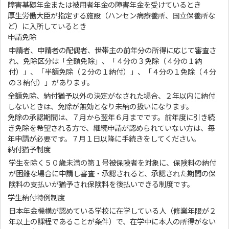
障害基礎年金または被用者年金の障害年金を受けているとき
厚生労働大臣が指定する施設（ハンセン病療養所、国立保養所な
ど）に入所しているとき
申請免除
申請者、申請者の配偶者、世帯主の前年分の所得に応じて審査さ
れ、免除区分は「全額免除」、「４分の３免除（４分の１納
付）」、「半額免除（２分の１納付）」、「４分の１免除（４分
の３納付）」があります。
全額免除、納付猶予以外の決定がなされた場合、２年以内に納付
しないときは、免除が無効となり未納の扱いになります。
免除の承認期間は、７月から翌年６月までです。前年度に引き続
き免除を希望される方で、継続申請が認められていない方は、毎
年申請が必要です。７月１日以降に手続きをしてください。
納付猶予制度
学生を除く５０歳未満の第１号被保険者を対象に、保険料の納付
が困難な場合に申請し審査・承認されると、承認された期間の保
険料の支払いが猶予され保険料を後払いできる制度です。
学生納付特例制度
日本年金機構が認めている学校に在学している人（修業年限が２
年以上の課程であることが条件）で、在学中に本人の所得がない