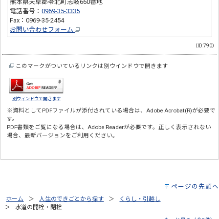
熊本県天草郡苓北町志岐660番地
電話番号：
0969-35-3335
Fax：0969-35-2454
お問い合わせフォーム
（ID:790）
このマークがついているリンクは別ウインドウで開きます
別ウィンドウで開きます
※資料としてPDFファイルが添付されている場合は、
Adobe Acrobat(R)
が必要で
す。
PDF書類をご覧になる場合は、
Adobe Reader
が必要です。正しく表示されない
場合、最新バージョンをご利用ください。
ページの先頭へ
ホーム
人生のできごとから探す
くらし・引越し
水道の開栓・閉栓