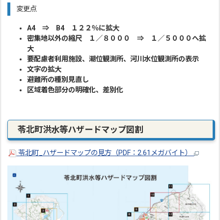
変更点
A4 ⇒ B4 １２２％に拡大
密集地以外の縮尺 １／８０００ ⇒ １／５０００へ拡
大
要配慮者利用施設、潮位観測所、河川水位観測所の表示
文字の拡大
避難所の種別見直し
区域着色部分の明確化、差別化
苓北町洪水等ハザードマップ図割
苓北町_ハザードマップの見方（PDF：2.61メガバイト）