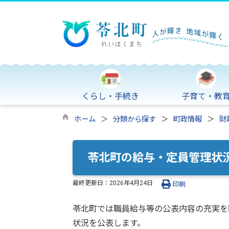
くらし・手続き
子育て・教
ホーム
分類から探す
町政情報
財
苓北町の給与・定員管理状
最終更新日：
2026年4月24日
印刷
苓北町では職員給与等の公表内容の充実を
状況を公表します。