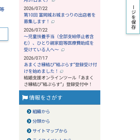
月31日まで）
ページを保存
2026/07/22
等
第10回 富岡城お城まつりの出店者を
募集します！
2026/07/22
～児童扶養手当（全部支給停止者含
む）、ひとり親家庭等医療費助成を
受けている人へ～
2026/07/17
あまくさ縁結び‘‘結ぷらす‘‘登録受け付
けを始めました！
結婚支援オンラインツール「あまく
さ縁結び‘‘結ぷらす‘‘」登録受付中！
情報をさがす
組織から
分類から
サイトマップから