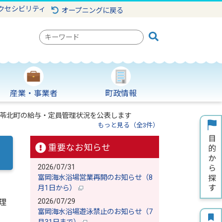
クセシビリティ
オープニングに戻る
検
索
キ
ー
ワ
産業・事業者
町政情報
ー
ド
苓北町の給与・定員管理状況を公表します
もっと見る（全3件）
重要なお知らせ
2026/07/31
富岡海水浴場営業再開のお知らせ（8
月1日から）
2026/07/29
理
富岡海水浴場遊泳禁止のお知らせ（7