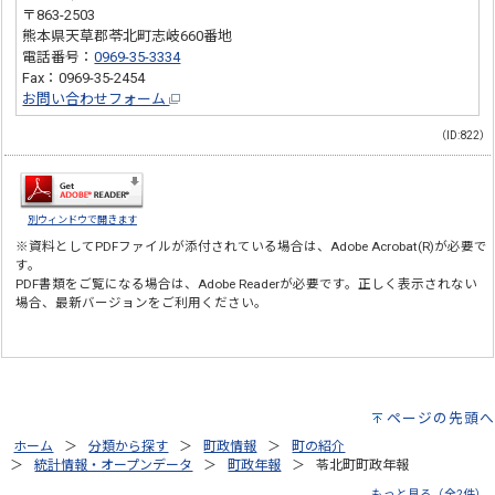
〒863-2503
熊本県天草郡苓北町志岐660番地
電話番号：
0969-35-3334
Fax：0969-35-2454
お問い合わせフォーム
（ID:822）
別ウィンドウで開きます
※資料としてPDFファイルが添付されている場合は、
Adobe Acrobat(R)
が必要で
す。
PDF書類をご覧になる場合は、
Adobe Reader
が必要です。正しく表示されない
場合、最新バージョンをご利用ください。
ページの先頭へ
ホーム
分類から探す
町政情報
町の紹介
統計情報・オープンデータ
町政年報
苓北町町政年報
もっと見る（全2件）